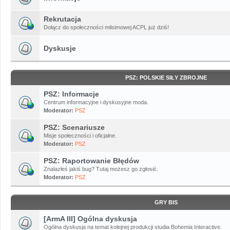
Rekrutacja
Dołącz do społeczności milsimowej ACPL już dziś!
Dyskusje
PSZ: POLSKIE SIŁY ZBROJNE
PSZ: Informacje
Centrum informacyjne i dyskusyjne moda.
Moderator:
PSZ
PSZ: Scenariusze
Misje społeczności i oficjalne.
Moderator:
PSZ
PSZ: Raportowanie Błędów
Znalazłeś jakiś bug? Tutaj możesz go zgłosić.
Moderator:
PSZ
GRY BIS
[ArmA III] Ogólna dyskusja
Ogólna dyskusja na temat kolejnej produkcji studia Bohemia Interactive.