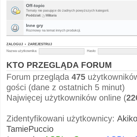
Off-topic
Tematy nie pasujące do żadnych powyższych kategorii.
Poddział:
Militaria
Inne gry
Rozmowy na temat innych produkcji.
ZALOGUJ
•
ZAREJESTRUJ
Nazwa użytkownika:
Hasło:
KTO PRZEGLĄDA FORUM
Forum przegląda
475
użytkowników 
gości (dane z ostatnich 5 minut)
Najwięcej użytkowników online (
22
Zidentyfikowani użytkownicy:
Akik
TamiePuccio