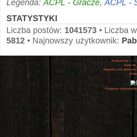
Legenda:
ACPL - Gracze
,
ACPL - 
STATYSTYKI
Liczba postów:
1041573
• Liczba 
5812
• Najnowszy użytkownik:
Pab
Powered by
php
Style
we_
Napędza nas webcase.
Armac
Przyjazne użytkowniko