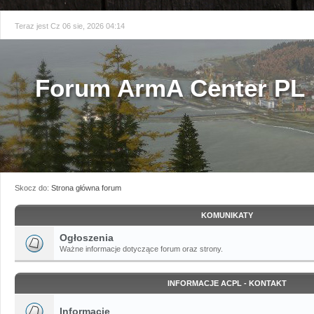
Teraz jest Cz 06 sie, 2026 04:14
Forum ArmA Center PL
Skocz do:
Strona główna forum
KOMUNIKATY
Ogłoszenia
Ważne informacje dotyczące forum oraz strony.
INFORMACJE ACPL - KONTAKT
Informacje