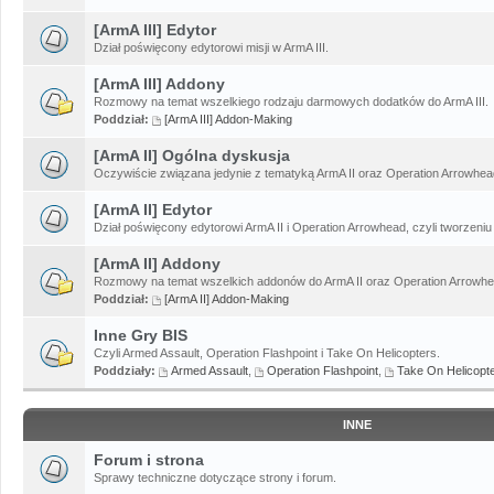
[ArmA III] Edytor
Dział poświęcony edytorowi misji w ArmA III.
[ArmA III] Addony
Rozmowy na temat wszelkiego rodzaju darmowych dodatków do ArmA III.
Poddział:
[ArmA III] Addon-Making
[ArmA II] Ogólna dyskusja
Oczywiście związana jedynie z tematyką ArmA II oraz Operation Arrowhead
[ArmA II] Edytor
Dział poświęcony edytorowi ArmA II i Operation Arrowhead, czyli tworzeniu 
[ArmA II] Addony
Rozmowy na temat wszelkich addonów do ArmA II oraz Operation Arrowhe
Poddział:
[ArmA II] Addon-Making
Inne Gry BIS
Czyli Armed Assault, Operation Flashpoint i Take On Helicopters.
Poddziały:
Armed Assault
,
Operation Flashpoint
,
Take On Helicopt
INNE
Forum i strona
Sprawy techniczne dotyczące strony i forum.