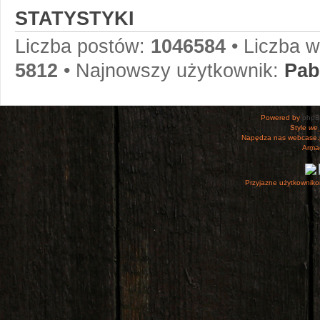
STATYSTYKI
Liczba postów:
1046584
• Liczba 
5812
• Najnowszy użytkownik:
Pab
Powered by
php
Style
we_
Napędza nas webcase.
Armac
Przyjazne użytkowniko