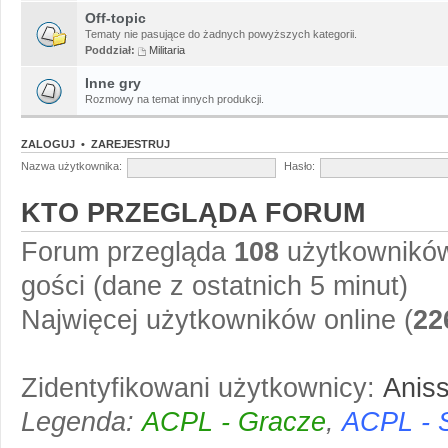
Off-topic
Tematy nie pasujące do żadnych powyższych kategorii.
Poddział:
Militaria
Inne gry
Rozmowy na temat innych produkcji.
ZALOGUJ
•
ZAREJESTRUJ
Nazwa użytkownika:
Hasło:
KTO PRZEGLĄDA FORUM
Forum przegląda
108
użytkowników 
gości (dane z ostatnich 5 minut)
Najwięcej użytkowników online (
22
Zidentyfikowani użytkownicy:
Anis
Legenda:
ACPL - Gracze
,
ACPL - 