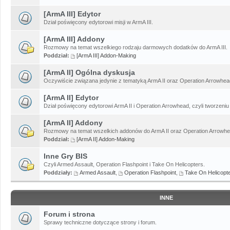
[ArmA III] Edytor
Dział poświęcony edytorowi misji w ArmA III.
[ArmA III] Addony
Rozmowy na temat wszelkiego rodzaju darmowych dodatków do ArmA III.
Poddział:
[ArmA III] Addon-Making
[ArmA II] Ogólna dyskusja
Oczywiście związana jedynie z tematyką ArmA II oraz Operation Arrowhead
[ArmA II] Edytor
Dział poświęcony edytorowi ArmA II i Operation Arrowhead, czyli tworzeniu 
[ArmA II] Addony
Rozmowy na temat wszelkich addonów do ArmA II oraz Operation Arrowhe
Poddział:
[ArmA II] Addon-Making
Inne Gry BIS
Czyli Armed Assault, Operation Flashpoint i Take On Helicopters.
Poddziały:
Armed Assault
,
Operation Flashpoint
,
Take On Helicopt
INNE
Forum i strona
Sprawy techniczne dotyczące strony i forum.