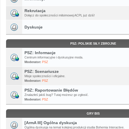
Rekrutacja
Dołącz do społeczności milsimowej ACPL już dziś!
Dyskusje
PSZ: POLSKIE SIŁY ZBROJNE
PSZ: Informacje
Centrum informacyjne i dyskusyjne moda.
Moderator:
PSZ
PSZ: Scenariusze
Misje społeczności i oficjalne.
Moderator:
PSZ
PSZ: Raportowanie Błędów
Znalazłeś jakiś bug? Tutaj możesz go zgłosić.
Moderator:
PSZ
GRY BIS
[ArmA III] Ogólna dyskusja
Ogólna dyskusja na temat kolejnej produkcji studia Bohemia Interactive.