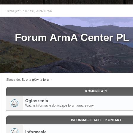
Teraz jest Pt 07 sie, 2026 16:54
Forum ArmA Center PL
Skocz do:
Strona główna forum
KOMUNIKATY
Ogłoszenia
Ważne informacje dotyczące forum oraz strony.
INFORMACJE ACPL - KONTAKT
Informacje