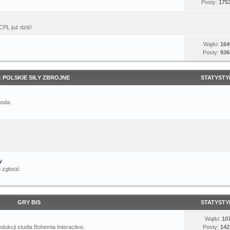
Posty:
175
CPL już dziś!
Wątki:
164
Posty:
936
: POLSKIE SIŁY ZBROJNE
STATYSTY
moda.
w
 zgłosić.
GRY BIS
STATYSTY
Wątki:
10
dukcji studia Bohemia Interactive.
Posty:
142