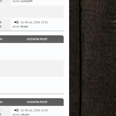
37
przez
suman69
9
So 08 sie, 2026 13:51
6
przez
likada
KI
OSTATNI POST
KI
OSTATNI POST
7
So 08 sie, 2026 14:02
7
przez
vikram