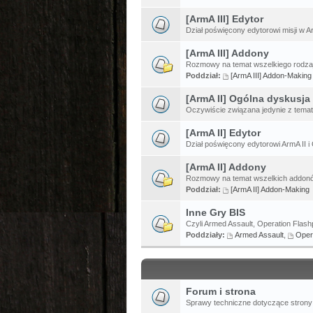
[ArmA III] Edytor
Dział poświęcony edytorowi misji w Ar
[ArmA III] Addony
Rozmowy na temat wszelkiego rodzaj
Poddział:
[ArmA III] Addon-Making
[ArmA II] Ogólna dyskusja
Oczywiście związana jedynie z temat
[ArmA II] Edytor
Dział poświęcony edytorowi ArmA II i 
[ArmA II] Addony
Rozmowy na temat wszelkich addonów
Poddział:
[ArmA II] Addon-Making
Inne Gry BIS
Czyli Armed Assault, Operation Flashp
Poddziały:
Armed Assault
,
Oper
Forum i strona
Sprawy techniczne dotyczące strony 