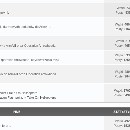
Wątki:
73
mA III.
Posty:
83
Wątki:
480
u darmowych dodatków do ArmA III.
Posty:
804
Wątki:
21
yką ArmA II oraz Operation Arrowhead...
Posty:
465
Wątki:
533
Operation Arrowhead, czyli tworzeniu misji.
Posty:
125
Wątki:
480
 do ArmA II oraz Operation Arrowhead.
Posty:
964
Wątki:
170
oint i Take On Helicopters.
Posty:
849
ation Flashpoint
,
Take On Helicopters
INNE
STATYSTY
Wątki:
492
i forum.
Posty:
153