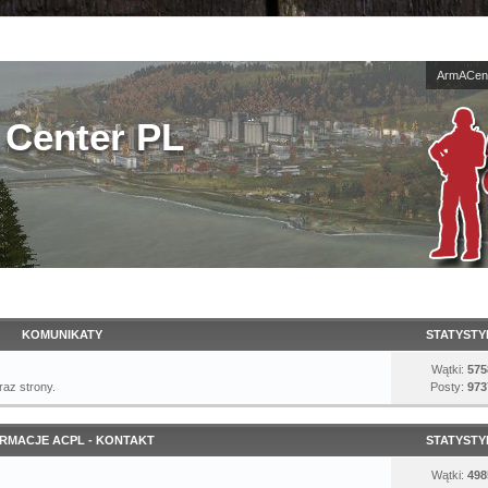
ArmACent
Center PL
KOMUNIKATY
STATYSTY
Wątki:
575
az strony.
Posty:
973
RMACJE ACPL - KONTAKT
STATYSTY
Wątki:
498