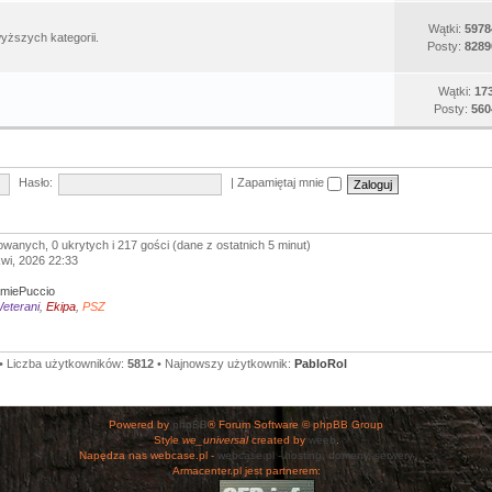
Wątki:
5978
yższych kategorii.
Posty:
8289
Wątki:
17
Posty:
560
Hasło:
|
Zapamiętaj mnie
owanych, 0 ukrytych i 217 gości (dane z ostatnich 5 minut)
kwi, 2026 22:33
miePuccio
eterani
,
Ekipa
,
PSZ
• Liczba użytkowników:
5812
• Najnowszy użytkownik:
PabloRol
Powered by
phpBB
® Forum Software © phpBB Group
Style
we_universal
created by
weeb
.
Napędza nas webcase.pl -
webcase.pl - hosting, domeny, serwery
Armacenter.pl jest partnerem: