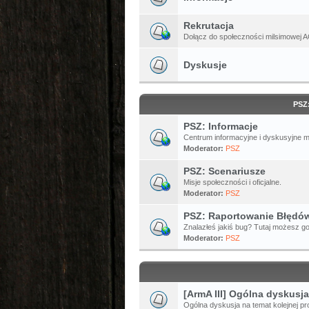
Rekrutacja
Dołącz do społeczności milsimowej A
Dyskusje
PSZ
PSZ: Informacje
Centrum informacyjne i dyskusyjne 
Moderator:
PSZ
PSZ: Scenariusze
Misje społeczności i oficjalne.
Moderator:
PSZ
PSZ: Raportowanie Błędó
Znalazłeś jakiś bug? Tutaj możesz go
Moderator:
PSZ
[ArmA III] Ogólna dyskusja
Ogólna dyskusja na temat kolejnej pro