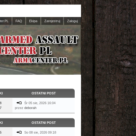
er.PL
FAQ
Ekipa
Zarejestruj
Zaloguj
KI
OSTATNI POST
8
Śr 05 sie, 2026 16:04
7
przez
deborah
KI
OSTATNI POST
5
So 08 sie, 2026 09:18