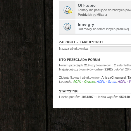
Off-topic
Tematy nie pasujące do żadnych pow
Poddział:
Militaria
Inne gry
Rozmowy na temat innych produkcji.
ZALOGUJ
•
ZAREJESTRUJ
Nazwa użytkownika:
KTO PRZEGLĄDA FORUM
Forum przegląda
219
użytkowników :: 2 zidentyfik
Najwięcej użytkowników online (
2262
) było Wt 28 
Zidentyfikowani użytkownicy:
AnissaChouinard
,
Ta
Legenda:
ACPL - Gracze
,
ACPL - Sztab
,
ACPL - W
STATYSTYKI
Liczba postów:
1051807
• Liczba wątków:
650140