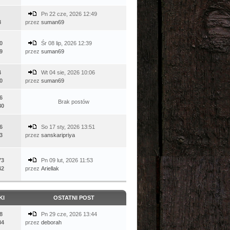
Pn 22 cze, 2026 12:49
8
przez
suman69
0
Śr 08 lip, 2026 12:39
9
przez
suman69
4
Wt 04 sie, 2026 10:06
0
przez
suman69
6
Brak postów
80
6
So 17 sty, 2026 13:51
3
przez
sanskaripriya
73
Pn 09 lut, 2026 11:53
42
przez
Ariellak
KI
OSTATNI POST
8
Pn 29 cze, 2026 13:44
84
przez
deborah