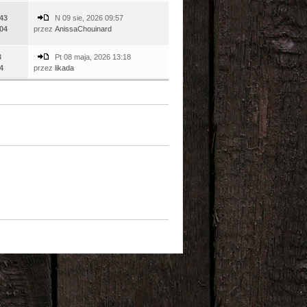
43
N 09 sie, 2026 09:57
04
przez
AnissaChouinard
3
Pt 08 maja, 2026 13:18
4
przez
likada