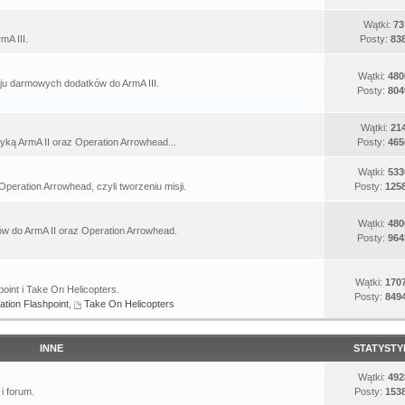
Wątki:
73
mA III.
Posty:
83
Wątki:
480
u darmowych dodatków do ArmA III.
Posty:
804
Wątki:
21
yką ArmA II oraz Operation Arrowhead...
Posty:
465
Wątki:
533
Operation Arrowhead, czyli tworzeniu misji.
Posty:
125
Wątki:
480
 do ArmA II oraz Operation Arrowhead.
Posty:
964
Wątki:
170
oint i Take On Helicopters.
Posty:
849
ation Flashpoint
,
Take On Helicopters
INNE
STATYSTY
Wątki:
492
i forum.
Posty:
153