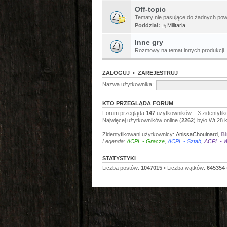
Off-topic
Tematy nie pasujące do żadnych pow
Poddział:
Militaria
Inne gry
Rozmowy na temat innych produkcji.
ZALOGUJ
•
ZAREJESTRUJ
Nazwa użytkownika:
KTO PRZEGLĄDA FORUM
Forum przegląda
147
użytkowników :: 3 zidentyfik
Najwięcej użytkowników online (
2262
) było Wt 28 
Zidentyfikowani użytkownicy:
AnissaChouinard
,
Bi
Legenda:
ACPL - Gracze
,
ACPL - Sztab
,
ACPL - W
STATYSTYKI
Liczba postów:
1047015
• Liczba wątków:
645354