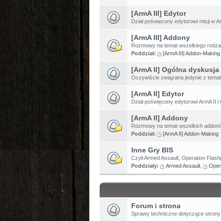
[ArmA III] Edytor
Dział poświęcony edytorowi misji w Ar
[ArmA III] Addony
Rozmowy na temat wszelkiego rodzaj
Poddział:
[ArmA III] Addon-Making
[ArmA II] Ogólna dyskusja
Oczywiście związana jedynie z temat
[ArmA II] Edytor
Dział poświęcony edytorowi ArmA II i 
[ArmA II] Addony
Rozmowy na temat wszelkich addonów
Poddział:
[ArmA II] Addon-Making
Inne Gry BIS
Czyli Armed Assault, Operation Flashp
Poddziały:
Armed Assault
,
Oper
Forum i strona
Sprawy techniczne dotyczące strony 