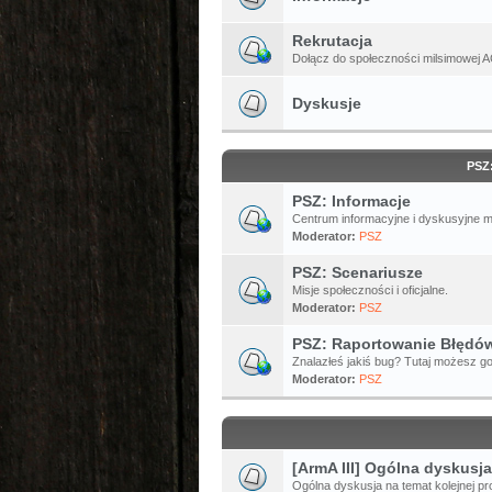
Rekrutacja
Dołącz do społeczności milsimowej A
Dyskusje
PSZ
PSZ: Informacje
Centrum informacyjne i dyskusyjne 
Moderator:
PSZ
PSZ: Scenariusze
Misje społeczności i oficjalne.
Moderator:
PSZ
PSZ: Raportowanie Błędó
Znalazłeś jakiś bug? Tutaj możesz go
Moderator:
PSZ
[ArmA III] Ogólna dyskusja
Ogólna dyskusja na temat kolejnej pro