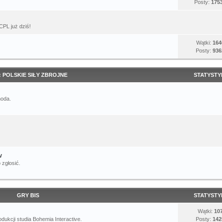
Posty:
175
CPL już dziś!
Wątki:
164
Posty:
936
: POLSKIE SIŁY ZBROJNE
STATYSTY
moda.
w
 zgłosić.
GRY BIS
STATYSTY
Wątki:
10
dukcji studia Bohemia Interactive.
Posty:
142