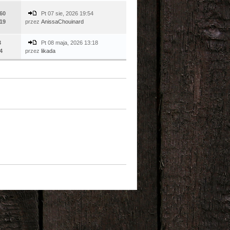
60
Pt 07 sie, 2026 19:54
19
przez
AnissaChouinard
3
Pt 08 maja, 2026 13:18
4
przez
likada