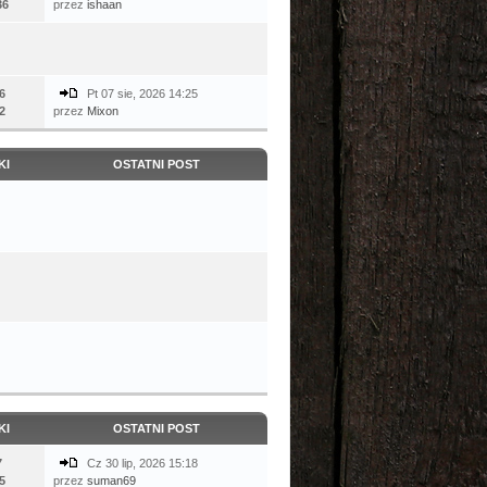
36
przez
ishaan
6
Pt 07 sie, 2026 14:25
2
przez
Mixon
KI
OSTATNI POST
KI
OSTATNI POST
7
Cz 30 lip, 2026 15:18
5
przez
suman69