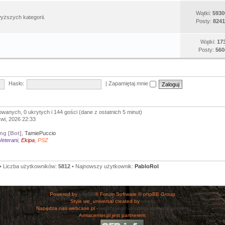
Wątki:
5930
yższych kategorii.
Posty:
8241
Wątki:
17
Posty:
560
Hasło:
|
Zapamiętaj mnie
owanych, 0 ukrytych i 144 gości (dane z ostatnich 5 minut)
kwi, 2026 22:33
ng [Bot]
,
TamiePuccio
eterani
,
Ekipa
,
PSZ
• Liczba użytkowników:
5812
• Najnowszy użytkownik:
PabloRol
Powered by
phpBB
® Forum Software © phpBB Group
Style
we_universal
created by
weeb
.
Napędza nas webcase.pl -
webcase.pl - hosting, domeny, serwery
Armacenter.pl jest partnerem: