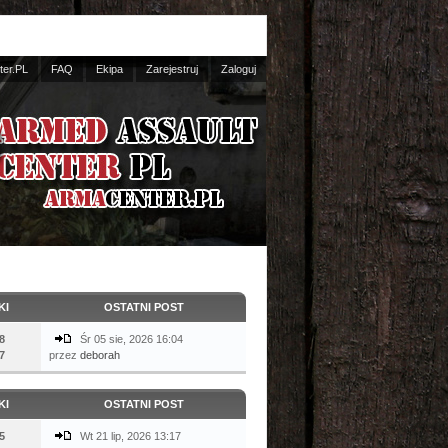
er.PL
FAQ
Ekipa
Zarejestruj
Zaloguj
KI
OSTATNI POST
8
Śr 05 sie, 2026 16:04
7
przez
deborah
KI
OSTATNI POST
5
Wt 21 lip, 2026 13:17