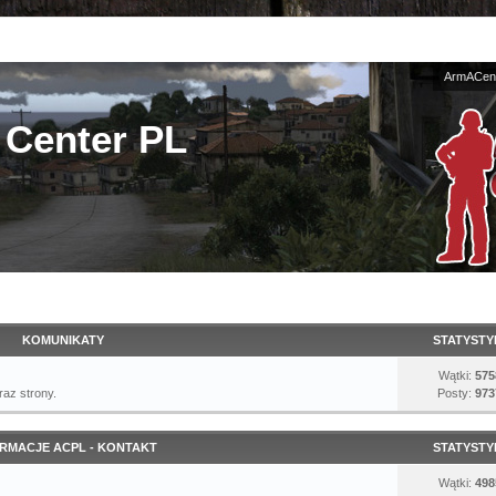
ArmACent
Center PL
KOMUNIKATY
STATYSTY
Wątki:
575
az strony.
Posty:
973
RMACJE ACPL - KONTAKT
STATYSTY
Wątki:
498