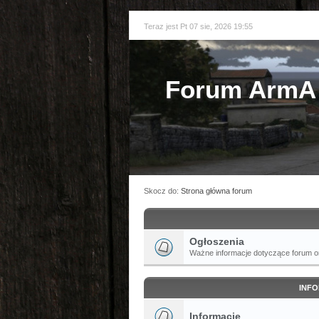
Teraz jest Pt 07 sie, 2026 19:55
Forum ArmA 
Skocz do:
Strona główna forum
Ogłoszenia
Ważne informacje dotyczące forum or
INFO
Informacje