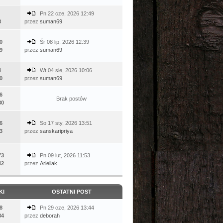
Pn 22 cze, 2026 12:49
8
przez
suman69
0
Śr 08 lip, 2026 12:39
9
przez
suman69
4
Wt 04 sie, 2026 10:06
0
przez
suman69
6
Brak postów
80
6
So 17 sty, 2026 13:51
3
przez
sanskaripriya
73
Pn 09 lut, 2026 11:53
42
przez
Ariellak
KI
OSTATNI POST
8
Pn 29 cze, 2026 13:44
84
przez
deborah