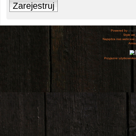
Zarejestruj
Powered by
php
Style
we_
Napędza nas webcase.
Armac
Przyjazne użytkowniko