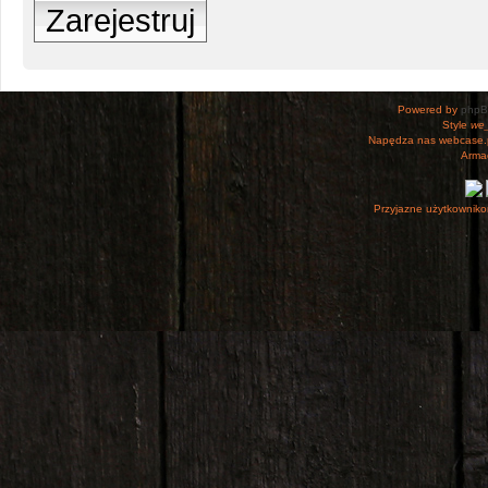
Zarejestruj
Powered by
php
Style
we_
Napędza nas webcase.
Armac
Przyjazne użytkowniko