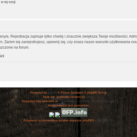
w tej sesji
any/a. Rejestracja zajmuje tylko chwilę i znacznie zwiększa Twoje możliwości. Ad
Zanim się zarejestrujesz, upewnij się, czy znasz nasze warunki użytkowania oraz 
szczone na forum.
ści
Powered by
phpBB
® Forum Software © phpBB Group
Style
we_universal
created by
weeb
.
Napędza nas webcase.pl -
webcase.pl - hosting, domeny, serwery
Armacenter.pl jest partnerem:
Przyjazne użytkownikom polskie wsparcie phpBB3 -
phpBB3.PL