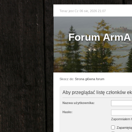
Teraz jest Cz 06 sie, 2026 21:07
Forum ArmA 
Skocz do:
Strona główna forum
Aby przeglądać listę członków e
Nazwa użytkownika:
Hasło:
Zapomniałem 
Zapamiętaj