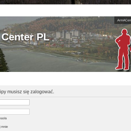
ArmACent
Center PL
kipy musisz się zalogować.
hasła
 mnie