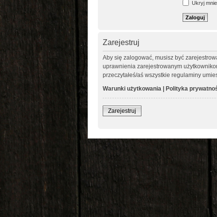
Ukryj mnie 
Zarejestruj
Aby się zalogować, musisz być zarejestrow
uprawnienia zarejestrowanym użytkownikom. 
przeczytałeś/aś wszystkie regulaminy umie
Warunki użytkowania
|
Polityka prywatno
Zarejestruj