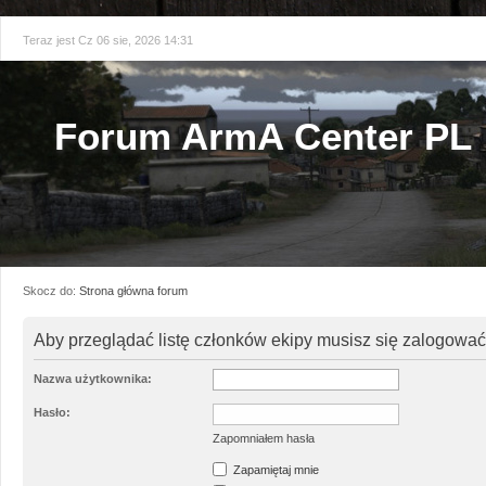
Teraz jest Cz 06 sie, 2026 14:31
Forum ArmA Center PL
Skocz do:
Strona główna forum
Aby przeglądać listę członków ekipy musisz się zalogować
Nazwa użytkownika:
Hasło:
Zapomniałem hasła
Zapamiętaj mnie