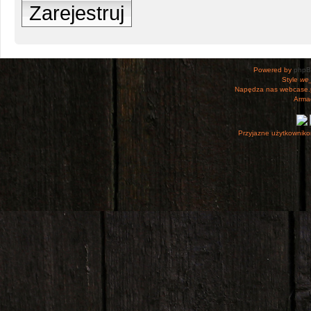
Zarejestruj
Powered by
php
Style
we_
Napędza nas webcase.
Armac
Przyjazne użytkowniko