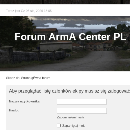
Teraz jest Cz 06 sie, 2026 18:05
Forum ArmA Center PL
Skocz do:
Strona główna forum
Aby przeglądać listę członków ekipy musisz się zalogować
Nazwa użytkownika:
Hasło:
Zapomniałem hasła
Zapamiętaj mnie