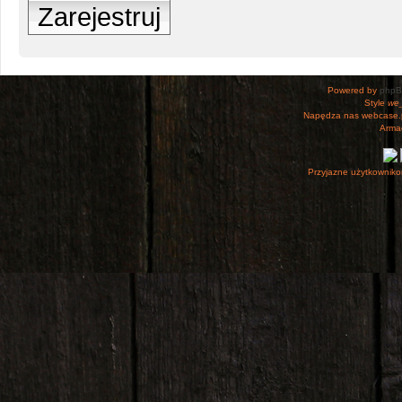
Zarejestruj
Powered by
php
Style
we_
Napędza nas webcase.
Armac
Przyjazne użytkowniko