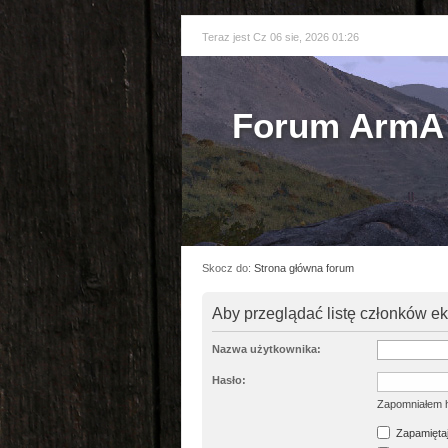
Teraz jest Cz 06 sie, 2026 01:26
Forum ArmA 
Skocz do:
Strona główna forum
Aby przeglądać listę członków e
Nazwa użytkownika:
Hasło:
Zapomniałem 
Zapamiętaj