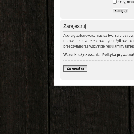
Ukryj mnie 
Zarejestruj
Aby się zalogować, musisz być zarejestrow
uprawnienia zarejestrowanym użytkownikom. 
przeczytałeś/aś wszystkie regulaminy umie
Warunki użytkowania
|
Polityka prywatno
Zarejestruj