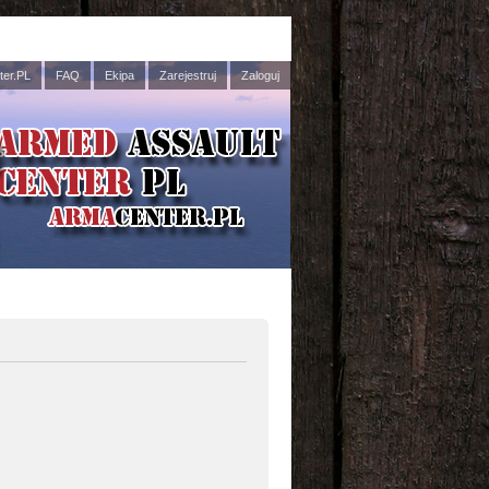
er.PL
FAQ
Ekipa
Zarejestruj
Zaloguj