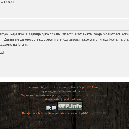
w tej sesji
any/a. Rejestracja zajmuje tylko chwilę i znacznie zwiększa Twoje możliwości. Ad
Zanim się zarejestrujesz, upewnij się, czy znasz nasze warunki użytkowania oraz 
szczone na forum.
ści
Powered by
phpBB
® Forum Software © phpBB Group
Style
we_universal
created by
weeb
.
Napędza nas webcase.pl -
webcase.pl - hosting, domeny, serwery
Armacenter.pl jest partnerem:
Przyjazne użytkownikom polskie wsparcie phpBB3 -
phpBB3.PL