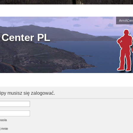
ArmACent
Center PL
kipy musisz się zalogować.
hasła
 mnie