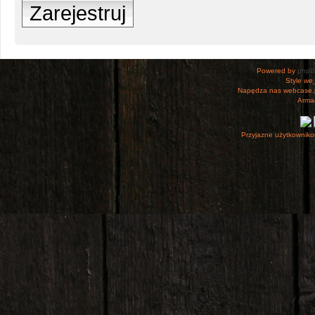
Zarejestruj
Powered by
php
Style
we_
Napędza nas webcase.
Armac
Przyjazne użytkowniko