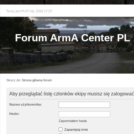
Teraz jest Pt 07 sie, 2026 17:37
Forum ArmA Center PL
Skocz do:
Strona główna forum
Aby przeglądać listę członków ekipy musisz się zalogować
Nazwa użytkownika:
Hasło:
Zapomniałem hasła
Zapamiętaj mnie