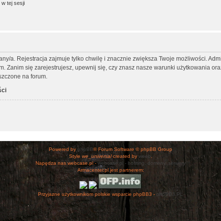
w tej sesji
any/a. Rejestracja zajmuje tylko chwilę i znacznie zwiększa Twoje możliwości. Ad
Zanim się zarejestrujesz, upewnij się, czy znasz nasze warunki użytkowania oraz 
szczone na forum.
ści
Powered by
phpBB
® Forum Software © phpBB Group
Style
we_universal
created by
weeb
.
Napędza nas webcase.pl -
webcase.pl - hosting, domeny, serwery
Armacenter.pl jest partnerem:
Przyjazne użytkownikom polskie wsparcie phpBB3 -
phpBB3.PL