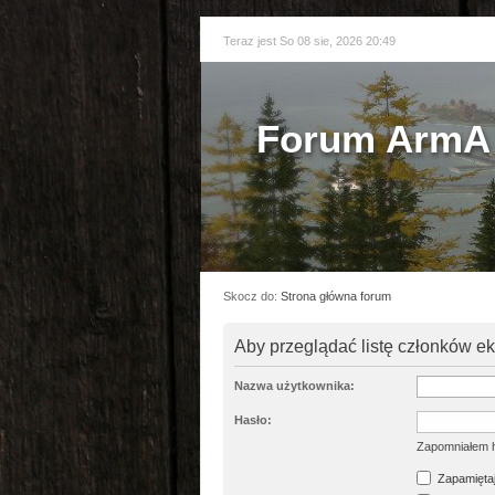
Teraz jest So 08 sie, 2026 20:49
Forum ArmA 
Skocz do:
Strona główna forum
Aby przeglądać listę członków e
Nazwa użytkownika:
Hasło:
Zapomniałem 
Zapamiętaj