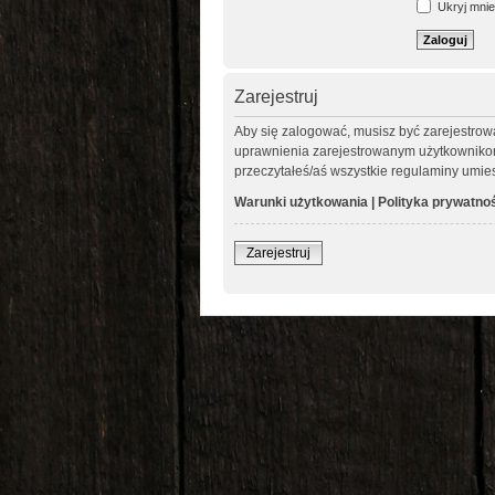
Ukryj mnie 
Zarejestruj
Aby się zalogować, musisz być zarejestrow
uprawnienia zarejestrowanym użytkownikom. 
przeczytałeś/aś wszystkie regulaminy umie
Warunki użytkowania
|
Polityka prywatno
Zarejestruj