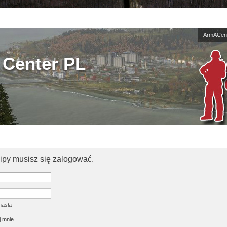
ArmACent
Center PL
kipy musisz się zalogować.
hasła
 mnie