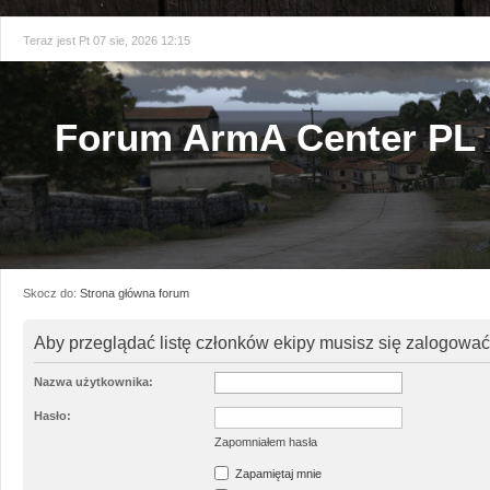
Teraz jest Pt 07 sie, 2026 12:15
Forum ArmA Center PL
Skocz do:
Strona główna forum
Aby przeglądać listę członków ekipy musisz się zalogować
Nazwa użytkownika:
Hasło:
Zapomniałem hasła
Zapamiętaj mnie