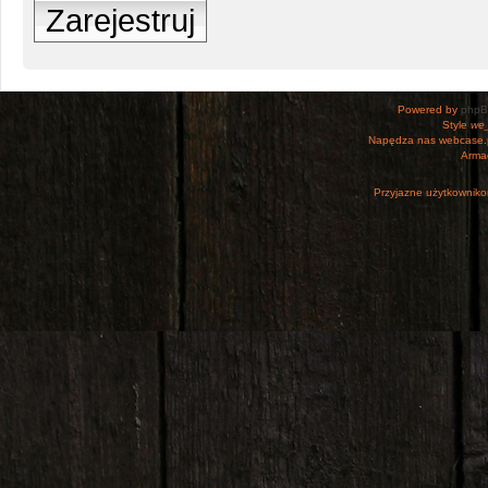
Zarejestruj
Powered by
php
Style
we_
Napędza nas webcase.
Armac
Przyjazne użytkowniko