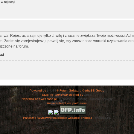
w tej sesji
any/a. Rejestracja zajmuje tylko chwilę i znacznie zwiększa Twoje możliwości. Ad
Zanim się zarejestrujesz, upewnij się, czy znasz nasze warunki użytkowania oraz 
szczone na forum.
ści
Powered by
phpBB
® Forum Software © phpBB Group
Style
we_universal
created by
weeb
.
Napędza nas webcase.pl -
webcase.pl - hosting, domeny, serwery
Armacenter.pl jest partnerem:
Przyjazne użytkownikom polskie wsparcie phpBB3 -
phpBB3.PL