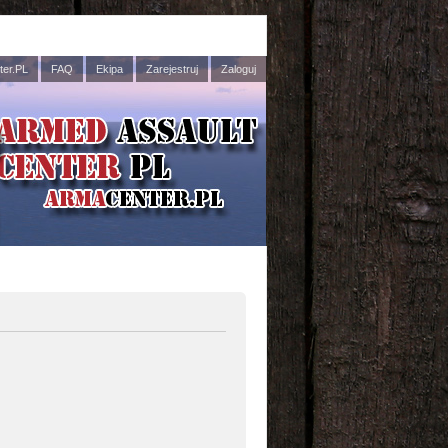
er.PL
FAQ
Ekipa
Zarejestruj
Zaloguj