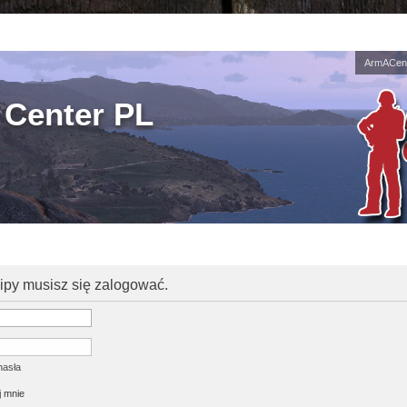
ArmACent
Center PL
kipy musisz się zalogować.
hasła
 mnie