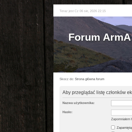
Teraz jest Cz 06 sie, 2026 22:15
Forum ArmA 
Skocz do:
Strona główna forum
Aby przeglądać listę członków e
Nazwa użytkownika:
Hasło:
Zapomniałem 
Zapamiętaj