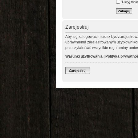
Ukryj mnie 
Zarejestruj
Aby się zalogować, musisz być zarejestrow
uprawnienia zarejestrowanym użytkownikom. 
przeczytałeś/aś wszystkie regulaminy umie
Warunki użytkowania
|
Polityka prywatno
Zarejestruj