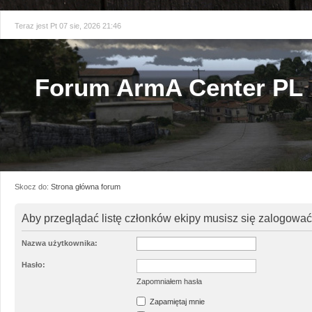
Teraz jest Pt 07 sie, 2026 21:46
Forum ArmA Center PL
Skocz do:
Strona główna forum
Aby przeglądać listę członków ekipy musisz się zalogować
Nazwa użytkownika:
Hasło:
Zapomniałem hasła
Zapamiętaj mnie