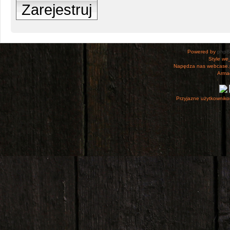
Zarejestruj
Powered by
php
Style
we_
Napędza nas webcase.
Armac
Przyjazne użytkowniko