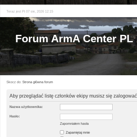
Teraz jest Pt 07 sie, 2026 12:15
Forum ArmA Center PL
Skocz do:
Strona główna forum
Aby przeglądać listę członków ekipy musisz się zalogować
Nazwa użytkownika:
Hasło:
Zapomniałem hasła
Zapamiętaj mnie