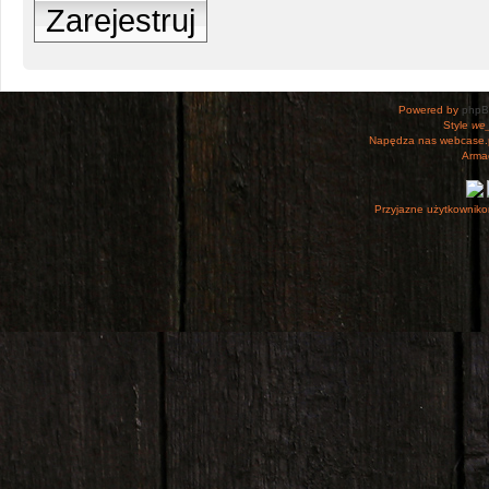
Zarejestruj
Powered by
php
Style
we_
Napędza nas webcase.
Armac
Przyjazne użytkowniko