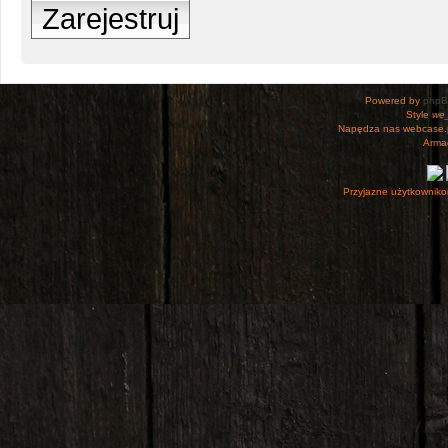
Zarejestruj
Powered by
php
Style
we_
Napędza nas webcase.
Armac
Przyjazne użytkowniko