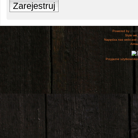
Zarejestruj
Powered by
php
Style
we_
Napędza nas webcase.
Armac
Przyjazne użytkowniko