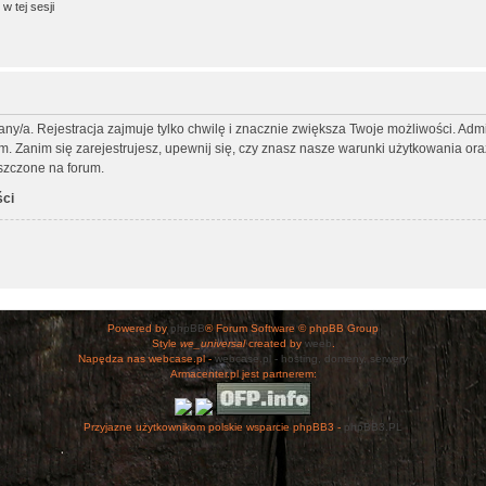
w tej sesji
any/a. Rejestracja zajmuje tylko chwilę i znacznie zwiększa Twoje możliwości. Ad
Zanim się zarejestrujesz, upewnij się, czy znasz nasze warunki użytkowania oraz 
szczone na forum.
ści
Powered by
phpBB
® Forum Software © phpBB Group
Style
we_universal
created by
weeb
.
Napędza nas webcase.pl -
webcase.pl - hosting, domeny, serwery
Armacenter.pl jest partnerem:
Przyjazne użytkownikom polskie wsparcie phpBB3 -
phpBB3.PL