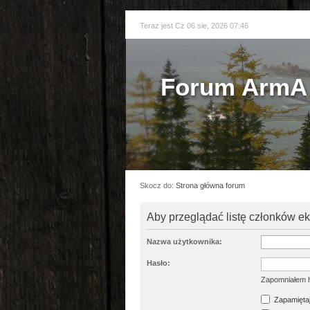
Teraz jest Cz 06 sie, 2026 07:46
Forum ArmA 
Skocz do:
Strona główna forum
Aby przeglądać listę członków e
Nazwa użytkownika:
Hasło:
Zapomniałem 
Zapamiętaj