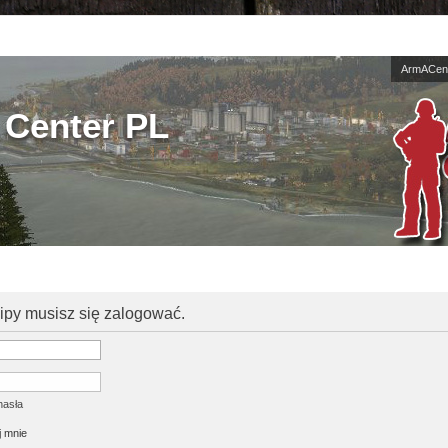
ArmACent
Center PL
kipy musisz się zalogować.
hasła
 mnie