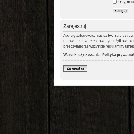
Ukryj mnie 
Zarejestruj
Aby się zalogować, musisz być zarejestrow
uprawnienia zarejestrowanym użytkownikom. 
przeczytałeś/aś wszystkie regulaminy umie
Warunki użytkowania
|
Polityka prywatno
Zarejestruj