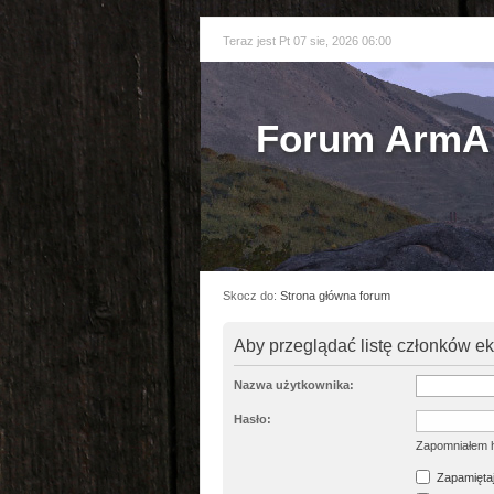
Teraz jest Pt 07 sie, 2026 06:00
Forum ArmA 
Skocz do:
Strona główna forum
Aby przeglądać listę członków e
Nazwa użytkownika:
Hasło:
Zapomniałem 
Zapamiętaj