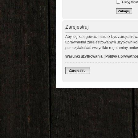
Ukryj mnie 
Zarejestruj
Aby się zalogować, musisz być zarejestrow
uprawnienia zarejestrowanym użytkownikom. 
przeczytałeś/aś wszystkie regulaminy umie
Warunki użytkowania
|
Polityka prywatno
Zarejestruj