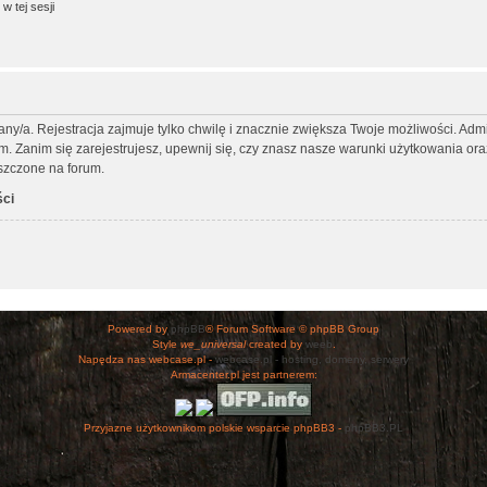
w tej sesji
any/a. Rejestracja zajmuje tylko chwilę i znacznie zwiększa Twoje możliwości. Ad
Zanim się zarejestrujesz, upewnij się, czy znasz nasze warunki użytkowania oraz 
szczone na forum.
ści
Powered by
phpBB
® Forum Software © phpBB Group
Style
we_universal
created by
weeb
.
Napędza nas webcase.pl -
webcase.pl - hosting, domeny, serwery
Armacenter.pl jest partnerem:
Przyjazne użytkownikom polskie wsparcie phpBB3 -
phpBB3.PL