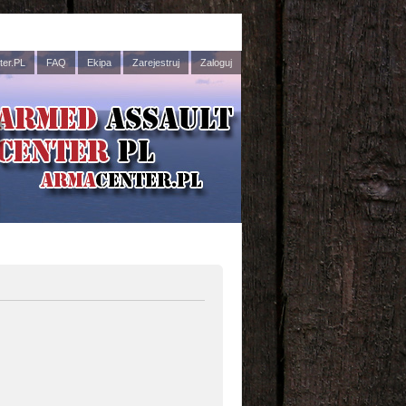
er.PL
FAQ
Ekipa
Zarejestruj
Zaloguj