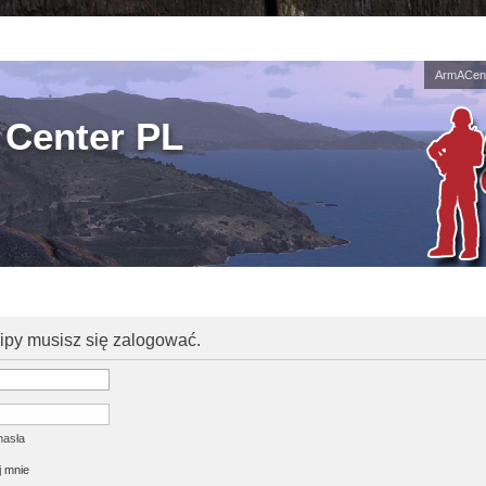
ArmACent
Center PL
kipy musisz się zalogować.
hasła
 mnie