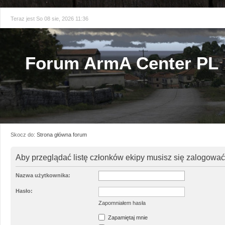
Teraz jest So 08 sie, 2026 11:36
Forum ArmA Center PL
Skocz do:
Strona główna forum
Aby przeglądać listę członków ekipy musisz się zalogować
Nazwa użytkownika:
Hasło:
Zapomniałem hasła
Zapamiętaj mnie