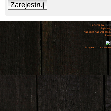
Zarejestruj
Powered by
php
Style
we_
Napędza nas webcase.
Armac
Przyjazne użytkowniko