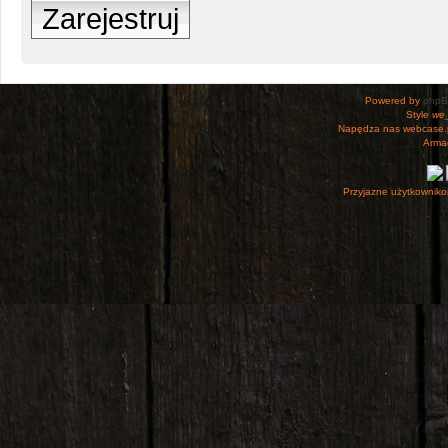
Zarejestruj
Powered by
php
Style
we_
Napędza nas webcase.
Armac
Przyjazne użytkowniko