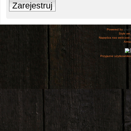
Zarejestruj
Powered by
php
Style
we_
Napędza nas webcase.
Armac
Przyjazne użytkowniko