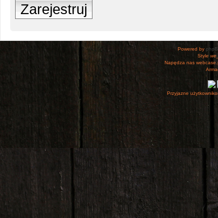
Zarejestruj
Powered by
php
Style
we_
Napędza nas webcase.
Armac
Przyjazne użytkowniko