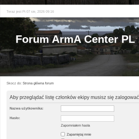
Teraz jest Pt 07 sie, 2026 09:16
Forum ArmA Center PL
Skocz do:
Strona główna forum
Aby przeglądać listę członków ekipy musisz się zalogować
Nazwa użytkownika:
Hasło:
Zapomniałem hasła
Zapamiętaj mnie