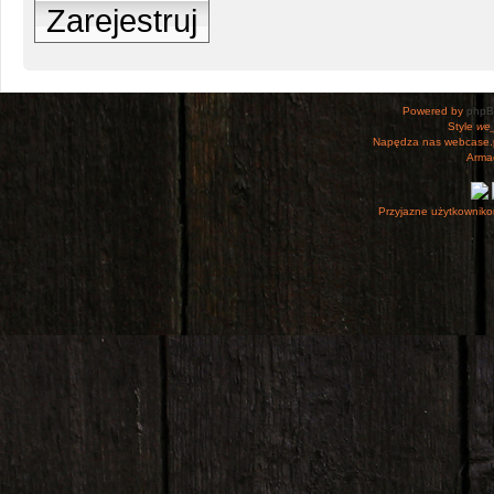
Zarejestruj
Powered by
php
Style
we_
Napędza nas webcase.
Armac
Przyjazne użytkowniko