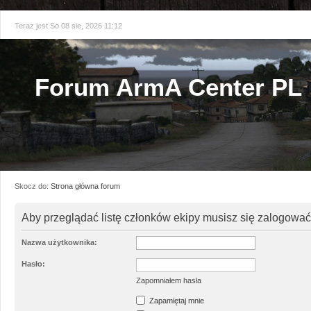
Teraz jest So 08 sie, 2026 11:12
Forum ArmA Center PL
Skocz do:
Strona główna forum
Aby przeglądać listę członków ekipy musisz się zalogować
Nazwa użytkownika:
Hasło:
Zapomniałem hasła
Zapamiętaj mnie