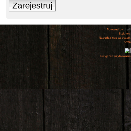
Zarejestruj
Powered by
php
Style
we_
Napędza nas webcase.
Armac
Przyjazne użytkowniko