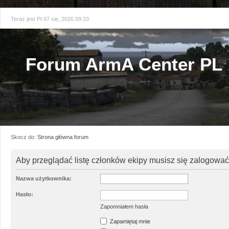
Teraz jest Pt 07 sie, 2026 09:33
Forum ArmA Center PL
Skocz do:
Strona główna forum
Aby przeglądać listę członków ekipy musisz się zalogować
Nazwa użytkownika:
Hasło:
Zapomniałem hasła
Zapamiętaj mnie