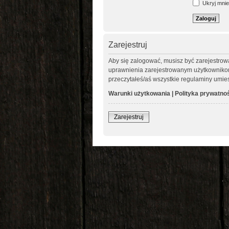
Ukryj mnie 
Zarejestruj
Aby się zalogować, musisz być zarejestrow
uprawnienia zarejestrowanym użytkownikom. 
przeczytałeś/aś wszystkie regulaminy umie
Warunki użytkowania
|
Polityka prywatno
Zarejestruj