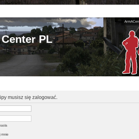
ArmACent
Center PL
kipy musisz się zalogować.
hasła
 mnie