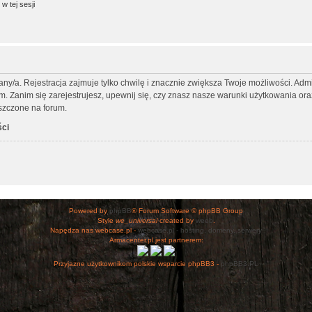
w tej sesji
any/a. Rejestracja zajmuje tylko chwilę i znacznie zwiększa Twoje możliwości. Ad
Zanim się zarejestrujesz, upewnij się, czy znasz nasze warunki użytkowania oraz 
szczone na forum.
ści
Powered by
phpBB
® Forum Software © phpBB Group
Style
we_universal
created by
weeb
.
Napędza nas webcase.pl -
webcase.pl - hosting, domeny, serwery
Armacenter.pl jest partnerem:
Przyjazne użytkownikom polskie wsparcie phpBB3 -
phpBB3.PL