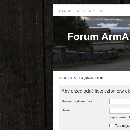
Teraz jest Pt 07 sie, 2026 12:18
Forum ArmA 
Skocz do:
Strona główna forum
Aby przeglądać listę członków e
Nazwa użytkownika:
Hasło:
Zapomniałem 
Zapamiętaj