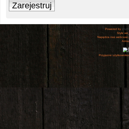
Zarejestruj
Powered by
php
Style
we_
Napędza nas webcase.
Armac
Przyjazne użytkowniko