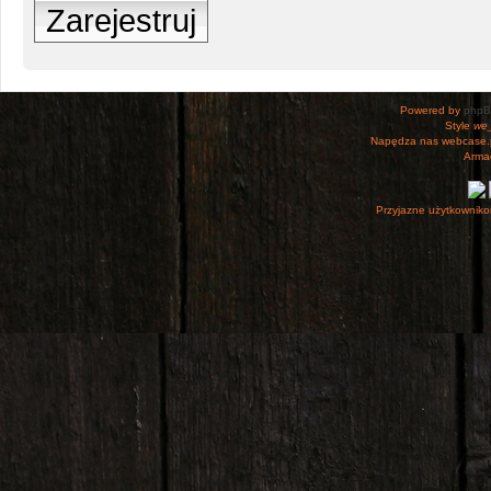
Zarejestruj
Powered by
php
Style
we_
Napędza nas webcase.
Armac
Przyjazne użytkowniko