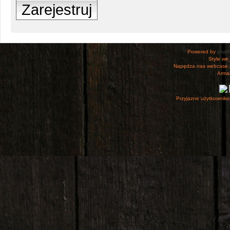
Zarejestruj
Powered by
php
Style
we_
Napędza nas webcase.
Armac
Przyjazne użytkowniko