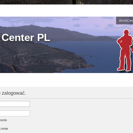
ArmACent
Center PL
ę zalogować.
hasła
 mnie