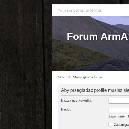
Teraz jest N 09 sie, 2026 09:08
Forum ArmA 
Skocz do:
Strona główna forum
Aby przeglądać profile musisz si
Nazwa użytkownika:
Hasło:
Zapomniałem 
Zapamiętaj