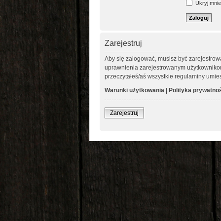
Ukryj mnie 
Zarejestruj
Aby się zalogować, musisz być zarejestrow
uprawnienia zarejestrowanym użytkownikom. 
przeczytałeś/aś wszystkie regulaminy umie
Warunki użytkowania
|
Polityka prywatno
Zarejestruj