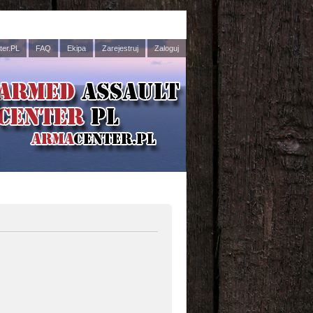
er.PL
FAQ
Ekipa
Zarejestruj
Zaloguj