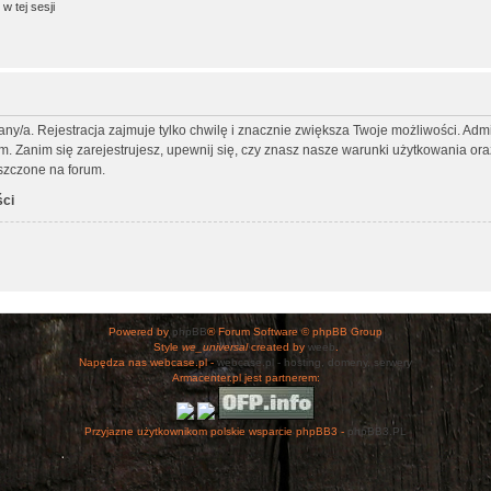
w tej sesji
any/a. Rejestracja zajmuje tylko chwilę i znacznie zwiększa Twoje możliwości. Ad
Zanim się zarejestrujesz, upewnij się, czy znasz nasze warunki użytkowania oraz 
szczone na forum.
ści
Powered by
phpBB
® Forum Software © phpBB Group
Style
we_universal
created by
weeb
.
Napędza nas webcase.pl -
webcase.pl - hosting, domeny, serwery
Armacenter.pl jest partnerem:
Przyjazne użytkownikom polskie wsparcie phpBB3 -
phpBB3.PL