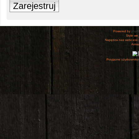
Zarejestruj
Powered by
php
Style
we_
Napędza nas webcase.
Armac
Przyjazne użytkowniko