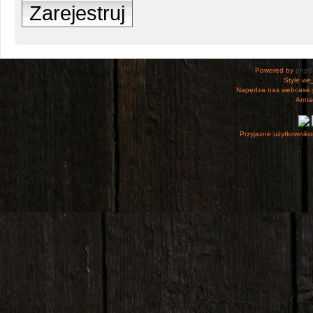
Zarejestruj
Powered by
php
Style
we_
Napędza nas webcase.
Armac
Przyjazne użytkowniko