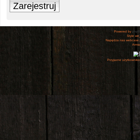
Zarejestruj
Powered by
php
Style
we_
Napędza nas webcase.
Armac
Przyjazne użytkowniko