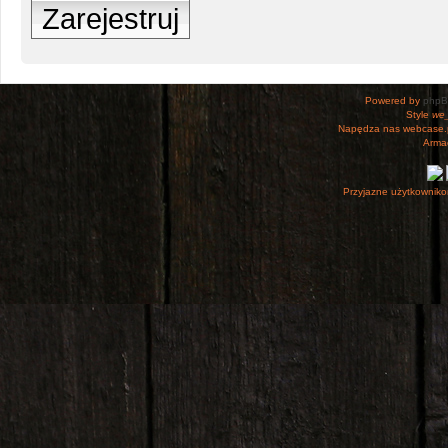
Zarejestruj
Powered by
php
Style
we_
Napędza nas webcase.
Armac
Przyjazne użytkowniko