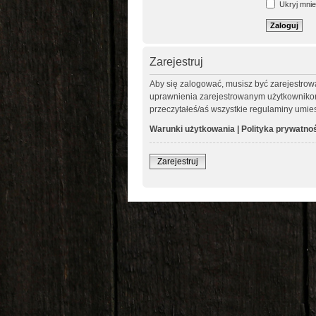
Ukryj mnie 
Zarejestruj
Aby się zalogować, musisz być zarejestrow
uprawnienia zarejestrowanym użytkownikom. 
przeczytałeś/aś wszystkie regulaminy umie
Warunki użytkowania
|
Polityka prywatno
Zarejestruj