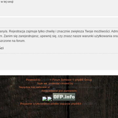
w tej sesji
any/a. Rejestracja zajmuje tylko chwilę i znacznie zwiększa Twoje możliwości. Ad
Zanim się zarejestrujesz, upewnij się, czy znasz nasze warunki użytkowania oraz 
szczone na forum.
ści
Powered by
phpBB
® Forum Software © phpBB Group
Style
we_universal
created by
weeb
.
Napędza nas webcase.pl -
webcase.pl - hosting, domeny, serwery
Armacenter.pl jest partnerem:
Przyjazne użytkownikom polskie wsparcie phpBB3 -
phpBB3.PL