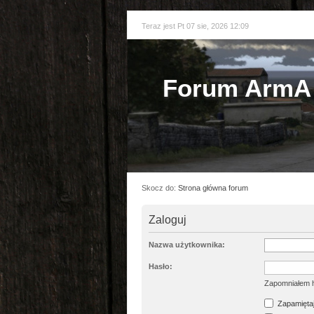
Teraz jest Pt 07 sie, 2026 12:09
Forum ArmA 
Skocz do:
Strona główna forum
Zaloguj
Nazwa użytkownika:
Hasło:
Zapomniałem 
Zapamiętaj