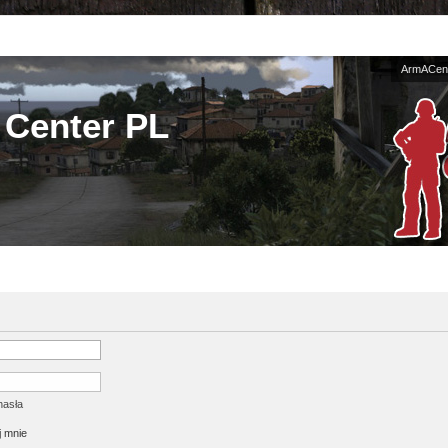
ArmACent
Center PL
hasła
 mnie