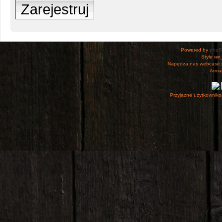
Zarejestruj
Powered by
php
Style
we_
Napędza nas webcase.
Armac
Przyjazne użytkowniko