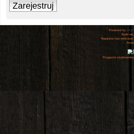
Zarejestruj
Powered by
php
Style
we_
Napędza nas webcase.
Armac
Przyjazne użytkowniko