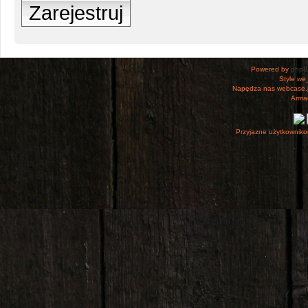
Zarejestruj
Powered by
php
Style
we_
Napędza nas webcase.
Armac
Przyjazne użytkowniko