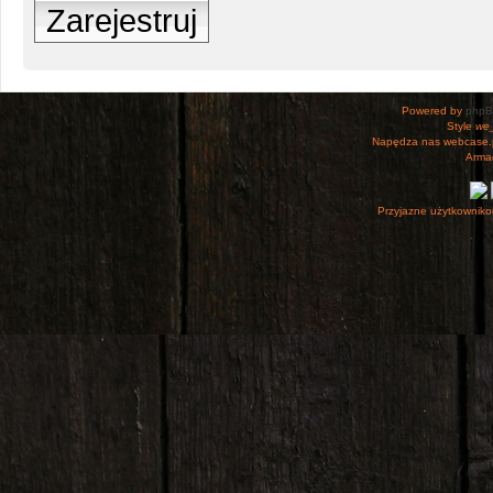
Zarejestruj
Powered by
php
Style
we_
Napędza nas webcase.
Armac
Przyjazne użytkowniko