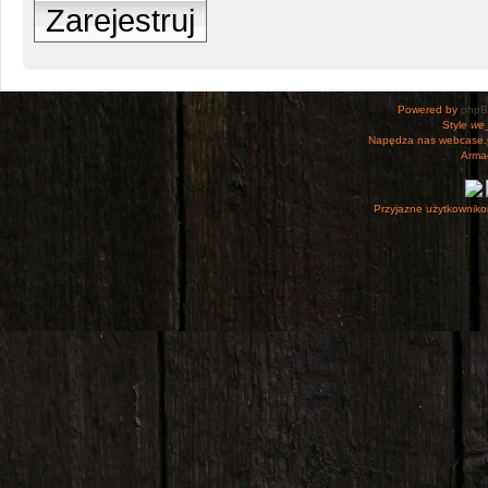
Zarejestruj
Powered by
php
Style
we_
Napędza nas webcase.
Armac
Przyjazne użytkowniko