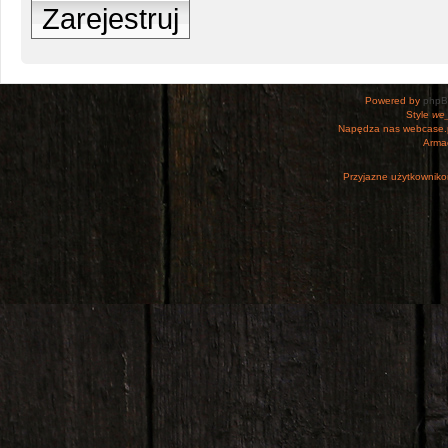
Zarejestruj
Powered by
php
Style
we_
Napędza nas webcase.
Armac
Przyjazne użytkowniko