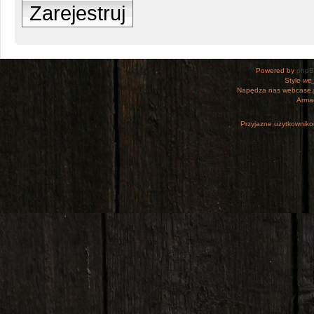
Zarejestruj
Powered by
php
Style
we_
Napędza nas webcase.
Armac
Przyjazne użytkowniko