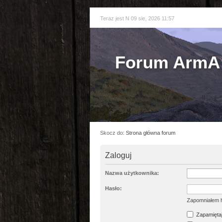
Teraz jest N 09 sie, 2026 11:57
Forum ArmA 
Skocz do:
Strona główna forum
Zaloguj
Nazwa użytkownika:
Hasło:
Zapomniałem 
Zapamiętaj