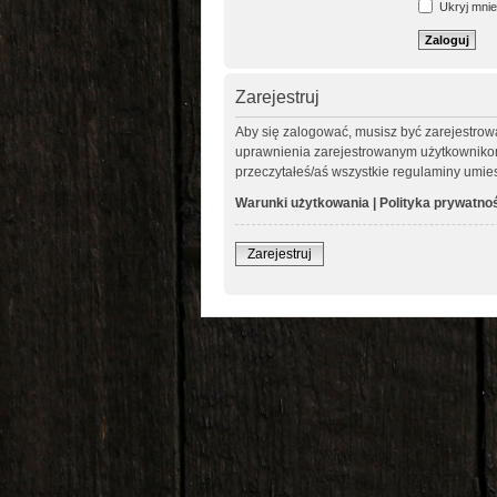
Ukryj mnie 
Zarejestruj
Aby się zalogować, musisz być zarejestrow
uprawnienia zarejestrowanym użytkownikom. 
przeczytałeś/aś wszystkie regulaminy umie
Warunki użytkowania
|
Polityka prywatno
Zarejestruj