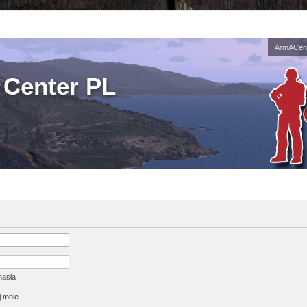
ArmACent
Center PL
hasła
 mnie