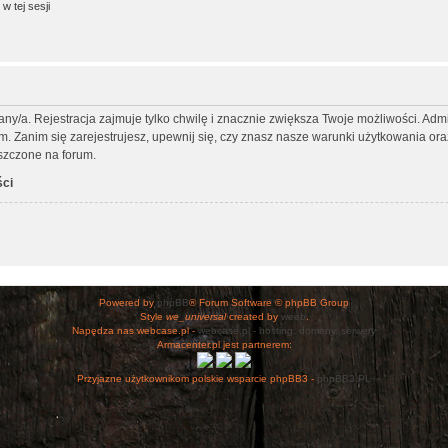
w tej sesji
any/a. Rejestracja zajmuje tylko chwilę i znacznie zwiększa Twoje możliwości. Ad
Zanim się zarejestrujesz, upewnij się, czy znasz nasze warunki użytkowania oraz 
szczone na forum.
ści
Powered by
phpBB
® Forum Software © phpBB Group
Style
we_universal
created by
weeb
.
Napędza nas webcase.pl -
webcase.pl - hosting, domeny, serwery
Armacenter.pl jest partnerem:
Przyjazne użytkownikom polskie wsparcie phpBB3 -
phpBB3.PL