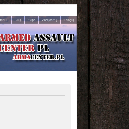
er.PL
FAQ
Ekipa
Zarejestruj
Zaloguj