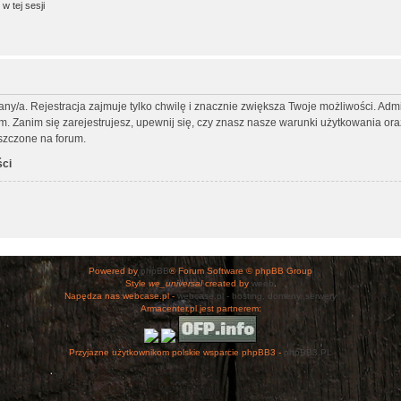
w tej sesji
any/a. Rejestracja zajmuje tylko chwilę i znacznie zwiększa Twoje możliwości. Ad
Zanim się zarejestrujesz, upewnij się, czy znasz nasze warunki użytkowania oraz 
szczone na forum.
ści
Powered by
phpBB
® Forum Software © phpBB Group
Style
we_universal
created by
weeb
.
Napędza nas webcase.pl -
webcase.pl - hosting, domeny, serwery
Armacenter.pl jest partnerem:
Przyjazne użytkownikom polskie wsparcie phpBB3 -
phpBB3.PL