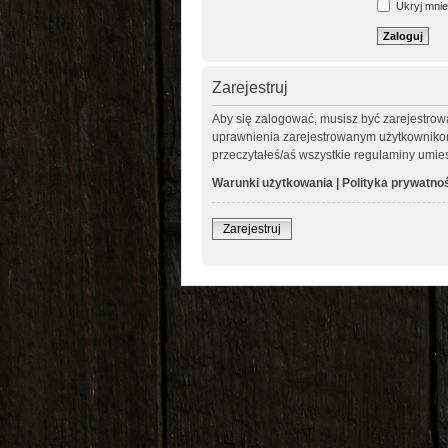
Ukryj mnie 
Zarejestruj
Aby się zalogować, musisz być zarejestrow
uprawnienia zarejestrowanym użytkownikom. 
przeczytałeś/aś wszystkie regulaminy umie
Warunki użytkowania
|
Polityka prywatno
Zarejestruj