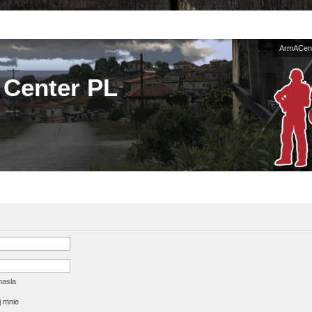
ArmACent
Center PL
hasła
 mnie