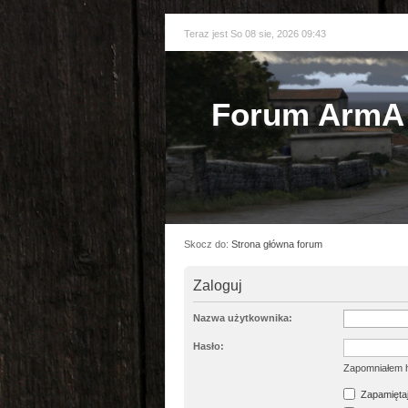
Teraz jest So 08 sie, 2026 09:43
Forum ArmA 
Skocz do:
Strona główna forum
Zaloguj
Nazwa użytkownika:
Hasło:
Zapomniałem 
Zapamiętaj