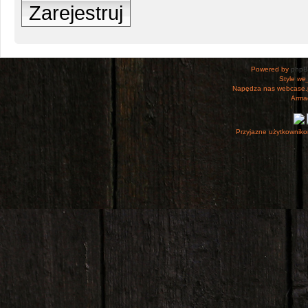
Zarejestruj
Powered by
php
Style
we_
Napędza nas webcase.
Armac
Przyjazne użytkowniko