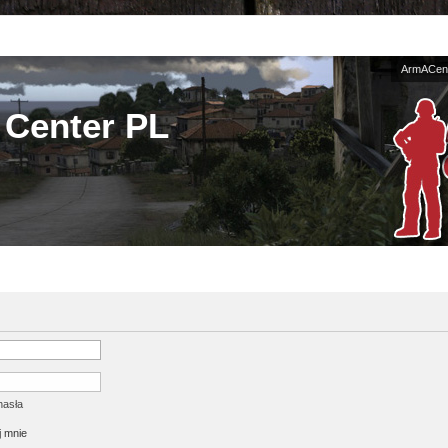
ArmACent
Center PL
hasła
 mnie