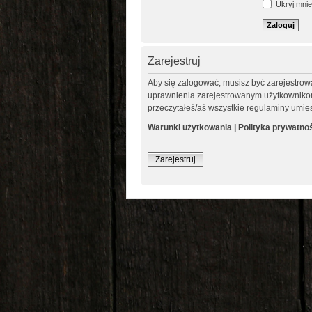
Ukryj mnie 
Zarejestruj
Aby się zalogować, musisz być zarejestrow
uprawnienia zarejestrowanym użytkownikom. 
przeczytałeś/aś wszystkie regulaminy umie
Warunki użytkowania
|
Polityka prywatno
Zarejestruj