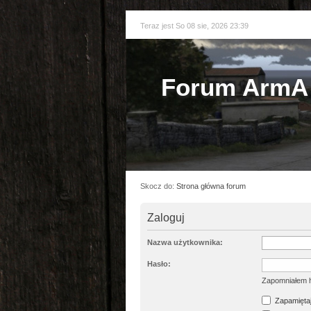
Teraz jest So 08 sie, 2026 23:39
Forum ArmA 
Skocz do:
Strona główna forum
Zaloguj
Nazwa użytkownika:
Hasło:
Zapomniałem 
Zapamiętaj