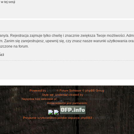
w tej sesji
any/a. Rejestracja zajmuje tylko chwilę i znacznie zwiększa Twoje możliwości. Ad
Zanim się zarejestrujesz, upewnij się, czy znasz nasze warunki użytkowania oraz 
szczone na forum.
ści
Powered by
phpBB
® Forum Software © phpBB Group
Style
we_universal
created by
weeb
.
Napędza nas webcase.pl -
webcase.pl - hosting, domeny, serwery
Armacenter.pl jest partnerem:
Przyjazne użytkownikom polskie wsparcie phpBB3 -
phpBB3.PL