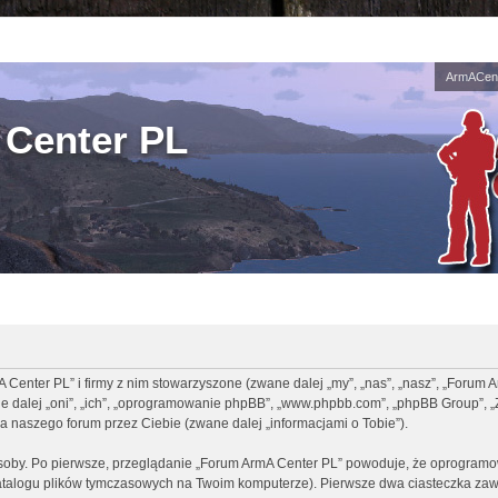
ArmACent
Center PL
A Center PL” i firmy z nim stowarzyszone (zwane dalej „my”, „nas”, „nasz”, „Forum 
ane dalej „oni”, „ich”, „oprogramowanie phpBB”, „www.phpbb.com”, „phpBB Group”, „
a naszego forum przez Ciebie (zwane dalej „informacjami o Tobie”).
osoby. Po pierwsze, przeglądanie „Forum ArmA Center PL” powoduje, że oprogramo
talogu plików tymczasowych na Twoim komputerze). Pierwsze dwa ciasteczka zawi