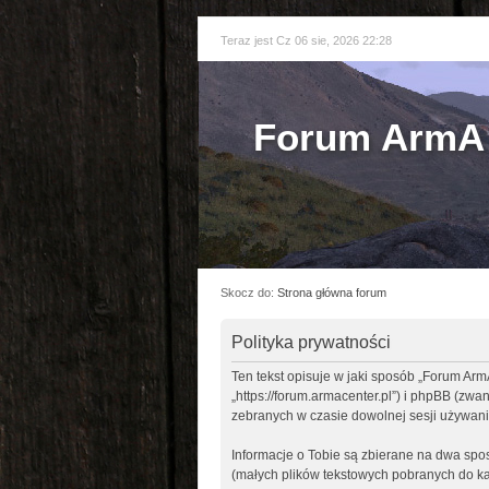
Teraz jest Cz 06 sie, 2026 22:28
Forum ArmA 
Skocz do:
Strona główna forum
Polityka prywatności
Ten tekst opisuje w jaki sposób „Forum Arm
„https://forum.armacenter.pl”) i phpBB (zw
zebranych w czasie dowolnej sesji używani
Informacje o Tobie są zbierane na dwa sp
(małych plików tekstowych pobranych do ka