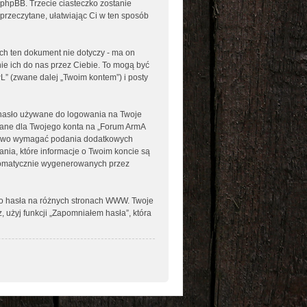
 phpBB. Trzecie ciasteczko zostanie
 przeczytane, ułatwiając Ci w ten sposób
h ten dokument nie dotyczy - ma on
ie ich do nas przez Ciebie. To mogą być
L” (zwane dalej „Twoim kontem”) i posty
e hasło używane do logowania na Twoje
odane dla Twojego konta na „Forum ArmA
prawo wymagać podania dodatkowych
rania, które informacje o Twoim koncie są
utomatycznie wygenerowanych przez
go hasła na różnych stronach WWW. Twoje
z, użyj funkcji „Zapomniałem hasła”, która