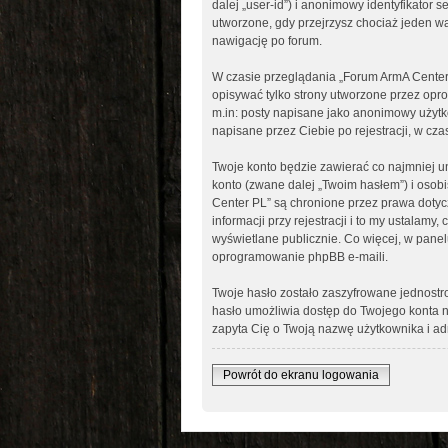
dalej „user-id”) i anonimowy identyfikator
utworzone, gdy przejrzysz chociaż jeden wą
nawigację po forum.
W czasie przeglądania „Forum ArmA Center
opisywać tylko strony utworzone przez opr
m.in: posty napisane jako anonimowy użytk
napisane przez Ciebie po rejestracji, w cza
Twoje konto będzie zawierać co najmniej u
konto (zwane dalej „Twoim hasłem”) i osob
Center PL” są chronione przez prawa dot
informacji przy rejestracji i to my ustalam
wyświetlane publicznie. Co więcej, w pan
oprogramowanie phpBB e-maili.
Twoje hasło zostało zaszyfrowane jednost
hasło umożliwia dostęp do Twojego konta n
zapyta Cię o Twoją nazwę użytkownika i adr
Powrót do ekranu logowania