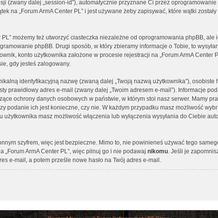
 sesji (zwany dalej „session-id”), automatycznie przyznane Ci przez oprogramowanie
tek na „Forum ArmA Center PL” i jest używane żeby zapisywać, które wątki zostały
 PL” możemy też utworzyć ciasteczka niezależne od oprogramowania phpBB, ale ic
ogramowanie phpBB. Drugi sposób, w który zbieramy informacje o Tobie, to wysyłan
ownik, konto użytkownika założone w procesie rejestracji na „Forum ArmA Center P
sie, gdy jesteś zalogowany.
nikalną identyfikacyjną nazwę (zwaną dalej „Twoją nazwą użytkownika”), osobist
isty prawidłowy adres e-mail (zwany dalej „Twoim adresem e-mail”). Informacje p
yczące ochrony danych osobowych w państwie, w którym stoi nasz serwer. Mamy 
y, czy podanie ich jest konieczne, czy nie. W każdym przypadku masz możliwość wyb
elu użytkownika masz możliwość włączenia lub wyłączenia wysyłania do Ciebie a
ronnym szyfrem, więc jest bezpieczne. Mimo to, nie powinieneś używać tego same
a „Forum ArmA Center PL”, więc pilnuj go i nie podawaj
nikomu
. Jeśli je zapomnis
es e-mail, a potem prześle nowe hasło na Twój adres e-mail.