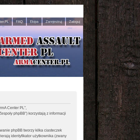
er.PL
FAQ
Ekipa
Zarejestruj
Zaloguj
ArmA Center PL”,
Zespoły phpBB”) korzystają z informacji
wanie phpBB tworzy kilka ciasteczek
erają identyfikator użytkownika (zwany