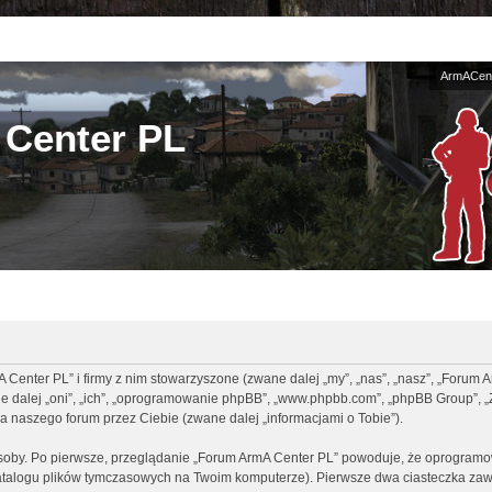
ArmACent
Center PL
A Center PL” i firmy z nim stowarzyszone (zwane dalej „my”, „nas”, „nasz”, „Forum 
ane dalej „oni”, „ich”, „oprogramowanie phpBB”, „www.phpbb.com”, „phpBB Group”, „
a naszego forum przez Ciebie (zwane dalej „informacjami o Tobie”).
osoby. Po pierwsze, przeglądanie „Forum ArmA Center PL” powoduje, że oprogramo
talogu plików tymczasowych na Twoim komputerze). Pierwsze dwa ciasteczka zawi