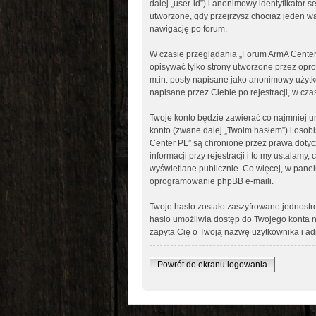
dalej „user-id”) i anonimowy identyfikator
utworzone, gdy przejrzysz chociaż jeden wą
nawigację po forum.
W czasie przeglądania „Forum ArmA Center
opisywać tylko strony utworzone przez opr
m.in: posty napisane jako anonimowy użytk
napisane przez Ciebie po rejestracji, w cza
Twoje konto będzie zawierać co najmniej u
konto (zwane dalej „Twoim hasłem”) i osob
Center PL” są chronione przez prawa dot
informacji przy rejestracji i to my ustalam
wyświetlane publicznie. Co więcej, w pan
oprogramowanie phpBB e-maili.
Twoje hasło zostało zaszyfrowane jednost
hasło umożliwia dostęp do Twojego konta n
zapyta Cię o Twoją nazwę użytkownika i adr
Powrót do ekranu logowania