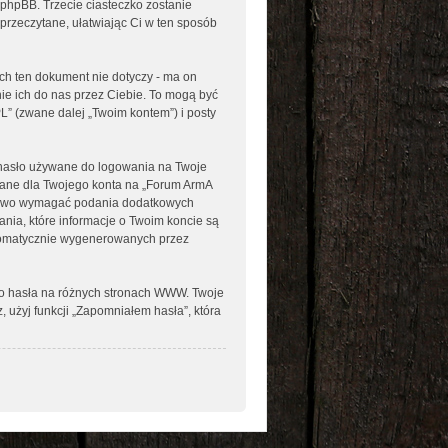
 phpBB. Trzecie ciasteczko zostanie
 przeczytane, ułatwiając Ci w ten sposób
h ten dokument nie dotyczy - ma on
ie ich do nas przez Ciebie. To mogą być
L” (zwane dalej „Twoim kontem”) i posty
e hasło używane do logowania na Twoje
odane dla Twojego konta na „Forum ArmA
prawo wymagać podania dodatkowych
rania, które informacje o Twoim koncie są
utomatycznie wygenerowanych przez
go hasła na różnych stronach WWW. Twoje
z, użyj funkcji „Zapomniałem hasła”, która