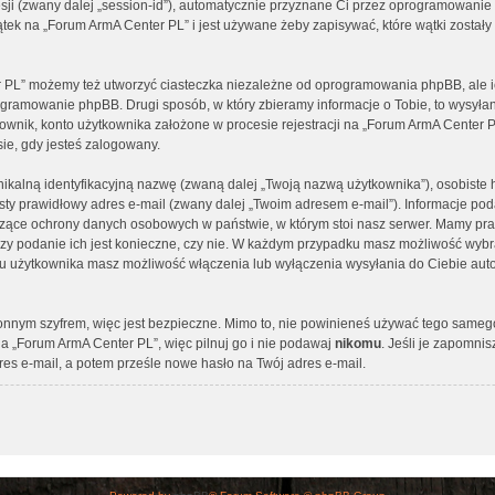
 sesji (zwany dalej „session-id”), automatycznie przyznane Ci przez oprogramowanie
tek na „Forum ArmA Center PL” i jest używane żeby zapisywać, które wątki zostały
 PL” możemy też utworzyć ciasteczka niezależne od oprogramowania phpBB, ale ic
ogramowanie phpBB. Drugi sposób, w który zbieramy informacje o Tobie, to wysyłan
ownik, konto użytkownika założone w procesie rejestracji na „Forum ArmA Center P
sie, gdy jesteś zalogowany.
nikalną identyfikacyjną nazwę (zwaną dalej „Twoją nazwą użytkownika”), osobist
isty prawidłowy adres e-mail (zwany dalej „Twoim adresem e-mail”). Informacje p
yczące ochrony danych osobowych w państwie, w którym stoi nasz serwer. Mamy 
y, czy podanie ich jest konieczne, czy nie. W każdym przypadku masz możliwość wyb
elu użytkownika masz możliwość włączenia lub wyłączenia wysyłania do Ciebie a
ronnym szyfrem, więc jest bezpieczne. Mimo to, nie powinieneś używać tego same
a „Forum ArmA Center PL”, więc pilnuj go i nie podawaj
nikomu
. Jeśli je zapomnis
es e-mail, a potem prześle nowe hasło na Twój adres e-mail.