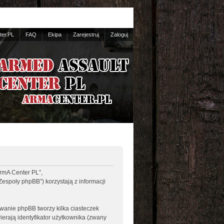
er.PL
FAQ
Ekipa
Zarejestruj
Zaloguj
ArmA Center PL”,
Zespoły phpBB”) korzystają z informacji
wanie phpBB tworzy kilka ciasteczek
erają identyfikator użytkownika (zwany