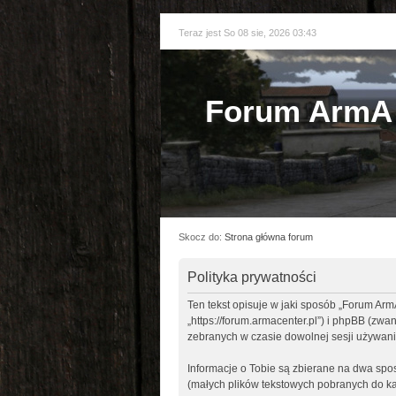
Teraz jest So 08 sie, 2026 03:43
Forum ArmA 
Skocz do:
Strona główna forum
Polityka prywatności
Ten tekst opisuje w jaki sposób „Forum Arm
„https://forum.armacenter.pl”) i phpBB (zw
zebranych w czasie dowolnej sesji używani
Informacje o Tobie są zbierane na dwa sp
(małych plików tekstowych pobranych do ka