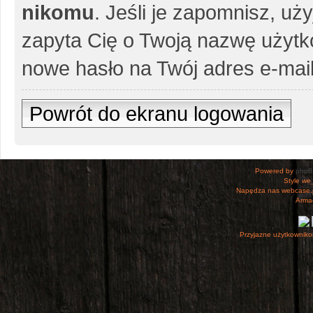
nikomu
. Jeśli je zapomnisz, uż
zapyta Cię o Twoją nazwę użytko
nowe hasło na Twój adres e-mail
Powrót do ekranu logowania
Powered by
php
Style
we_
Napędza nas webcase.
Armac
Przyjazne użytkowniko